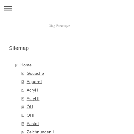
Oleg Breininger
Sitemap
Home
Gouache
Aquarell
Acryl I
Acryl II
Öl I
Öl II
Pastell
Zeichnungen I