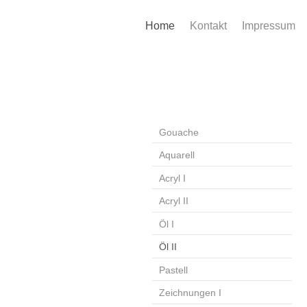
Home
Kontakt
Impressum
Oleg B
Gouache
Aquarell
Acryl I
Acryl II
Öl I
Öl II
Pastell
Zeichnungen I